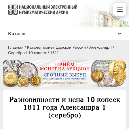
Каталог
Главная
/
Каталог монет Царской России
/
Александр I
/
Серебро
/
10 копеек
/
1811
ПEТР I
1699 - 1725
ЕКАТЕРИНА I
1725-1727
Разновидности и цена 10 копеек
ПЕТР II
1727-1729
1811 года Александра 1
АННА ИОАННОВНА
1730-1740
(серебро)
ИОАНН АНТОНОВИЧ
1740-1741
ЕЛИЗАВЕТА
1741-1762