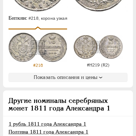
Для Польши
Монетовидные
Биткин:
#218, корона узкая
НИКОЛАЙ I
1826-1855
АЛЕКСАНДР II
1855-1881
АЛЕКСАНДР III
1881-1894
НИКОЛАЙ II
1894-1917
ВРЕМЕННОЕ ПРАВ.
1917-1918
#Н219 (R2)
#218
ИНОСТРАННЫЕ
1768-1918
Показать описания и цены
Другие номиналы серебряных
монет 1811 года Александра 1
1 рубль 1811 года Александра 1
Полтина 1811 года Александра 1