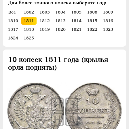
Для более точного поиска выберите год:
ПЕТР III
1762-1762
ЕКАТЕРИНА II
1762-1796
Все
1802
1803
1804
1805
1808
1809
ПАВЕЛ I
1796-1801
1810
1811
1812
1813
1814
1815
1816
АЛЕКСАНДР I
1801-1825
1817
1818
1819
1820
1821
1822
1823
Золото
1824
1825
Серебро
1 рубль
10 копеек 1811 года (крылья
орла подняты)
Полтина
Полуполтинник
20 копеек
10 копеек
5 копеек
Медь
Пробные и новодельные
Для Грузии