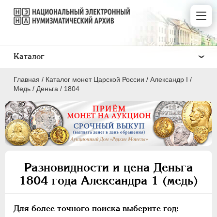
Каталог
Главная
/
Каталог монет Царской России
/
Александр I
/
Медь
/
Деньга
/
1804
ПEТР I
1699 - 1725
ЕКАТЕРИНА I
1725-1727
Разновидности и цена Деньга
ПЕТР II
1727-1729
1804 года Александра 1 (медь)
АННА ИОАННОВНА
1730-1740
ИОАНН АНТОНОВИЧ
1740-1741
Для более точного поиска выберите год:
ЕЛИЗАВЕТА
1741-1762