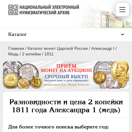
Каталог
Главная
/
Каталог монет Царской России
/
Александр I
/
Медь
/
2 копейки
/
1811
ПEТР I
1699 - 1725
ЕКАТЕРИНА I
1725-1727
Разновидности и цена 2 копейки
ПЕТР II
1727-1729
1811 года Александра 1 (медь)
АННА ИОАННОВНА
1730-1740
ИОАНН АНТОНОВИЧ
1740-1741
Для более точного поиска выберите год:
ЕЛИЗАВЕТА
1741-1762