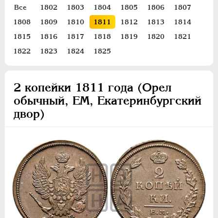
ПЕТР III
1762-1762
Все
1802
1803
1804
1805
1806
1807
ЕКАТЕРИНА II
1762-1796
1808
1809
1810
1811
1812
1813
1814
ПАВЕЛ I
1796-1801
1815
1816
1817
1818
1819
1820
1821
АЛЕКСАНДР I
1801-1825
1822
1823
1824
1825
Золото
Серебро
2 копейки 1811 года (Орел
Медь
обычный, ЕМ, Екатеринбургский
двор)
5 копеек
2 копейки
1 копейка
Деньга
Полушка
Пробные и новодельные
Для Грузии
Для Польши