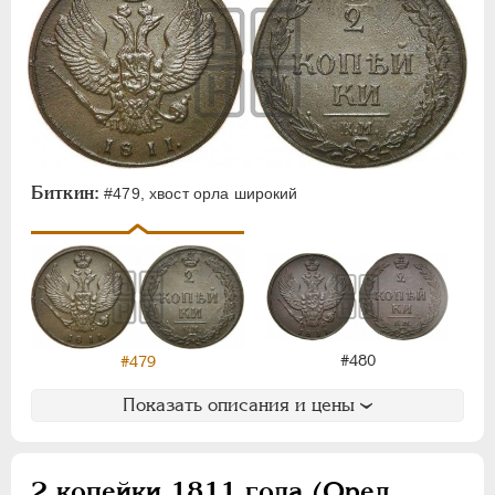
Биткин:
#479, хвост орла широкий
#480
#479
Показать описания и цены
2 копейки 1811 года (Орел