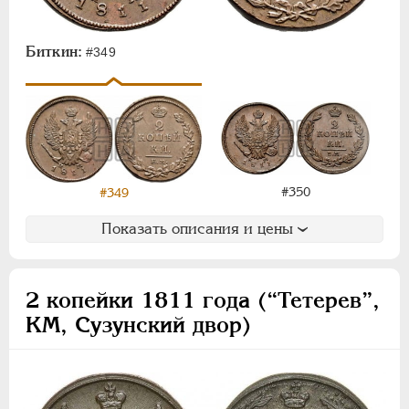
Монетовидные
НИКОЛАЙ I
1826-1855
Биткин:
#349
АЛЕКСАНДР II
1855-1881
АЛЕКСАНДР III
1881-1894
НИКОЛАЙ II
1894-1917
ВРЕМЕННОЕ ПРАВ.
1917-1918
ИНОСТРАННЫЕ
1768-1918
#350
#349
Показать описания и цены
2 копейки 1811 года (“Тетерев”,
КМ, Сузунский двор)