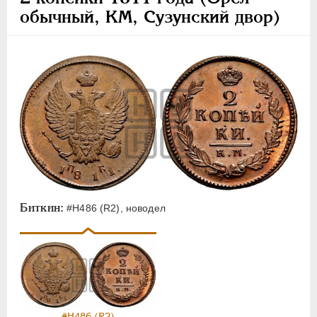
обычный, КМ, Сузунский двор)
Биткин:
#Н486 (R2), новодел
#Н486 (R2)