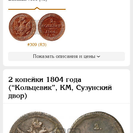
Монетовидные
НИКОЛАЙ I
1826-1855
АЛЕКСАНДР II
1855-1881
АЛЕКСАНДР III
1881-1894
НИКОЛАЙ II
1894-1917
#309 (R3)
ВРЕМЕННОЕ ПРАВ.
1917-1918
Показать описания и цены
ИНОСТРАННЫЕ
1768-1918
2 копейки 1804 года
(“Кольцевик”, КМ, Сузунский
двор)