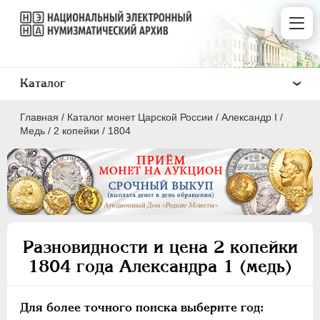
Каталог
Главная
/
Каталог монет Царской России
/
Александр I
/
Медь
/
2 копейки
/
1804
ПEТР I
1699 - 1725
ЕКАТЕРИНА I
1725-1727
Разновидности и цена 2 копейки
ПЕТР II
1727-1729
1804 года Александра 1 (медь)
АННА ИОАННОВНА
1730-1740
ИОАНН АНТОНОВИЧ
1740-1741
Для более точного поиска выберите год:
ЕЛИЗАВЕТА
1741-1762